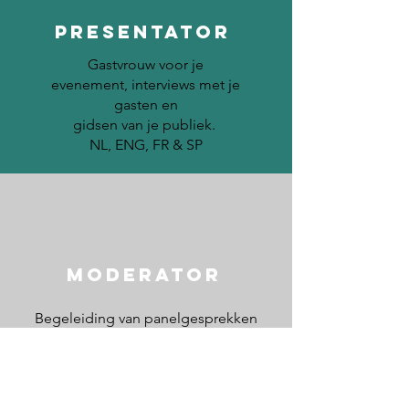
PRESENTATOR
Gastvrouw voor je
evenement, interviews met je
gasten en
gidsen van je publiek.
NL, ENG, FR & SP
MODERATOR
Begeleiding van panelgesprekken
of debatten
NL, ENG FR & SP