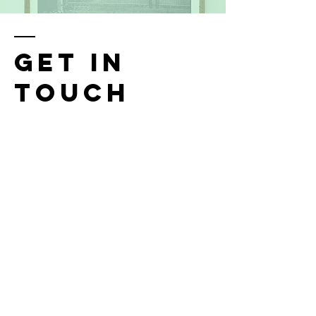
GET IN
TOUCH
Jana Kerremans
Auwegemvaart 60
2800 Mechelen
België
kerremansjana@gmail.com
BE
0727.524.843