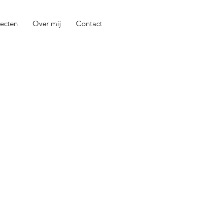
jecten
Over mij
Contact