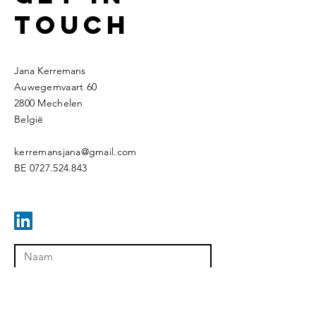
TOUCH
Jana Kerremans
Auwegemvaart 60
2800 Mechelen
België
kerremansjana@gmail.com
BE
0727.524.843